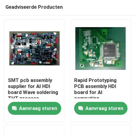
Geadviseerde Producten
SMT pcb assembly
Rapid Prototyping
supplier for AI HDI
PCB assembly HDI
board Wave soldering
board for AI
Thuis
THT process
computing
Aanvraag sturen
Aanvraag sturen
Producten
Over ons