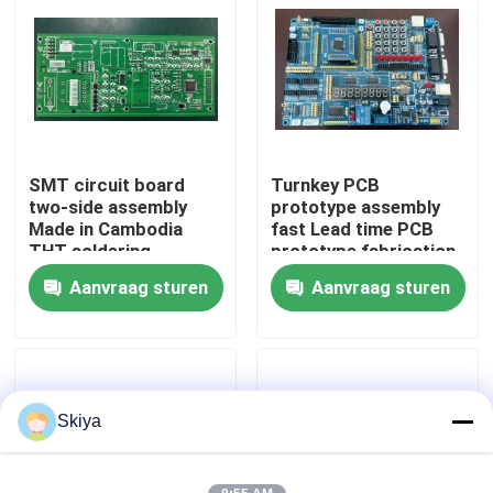
Fabrieksreis
Kwaliteitscontrole
SMT circuit board
Turnkey PCB
Contacteer ons
two-side assembly
prototype assembly
Made in Cambodia
fast Lead time PCB
THT soldering
prototype fabrication
nieuws
Aanvraag sturen
Aanvraag sturen
Alle Gevallen
Vraag een offerte aan
Skiya
EMS-pcba