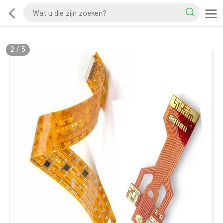
2
/
5