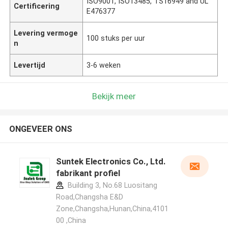
ISO9001, ISO13485, TS16949 and UL
Certificering
E476377
Levering vermoge
100 stuks per uur
n
Levertijd
3-6 weken
Bekijk meer
ONGEVEER ONS
Suntek Electronics Co., Ltd.
fabrikant profiel
Building 3, No.68 Luositang
Road,Changsha E&D
Zone,Changsha,Hunan,China,4101
00 ,China