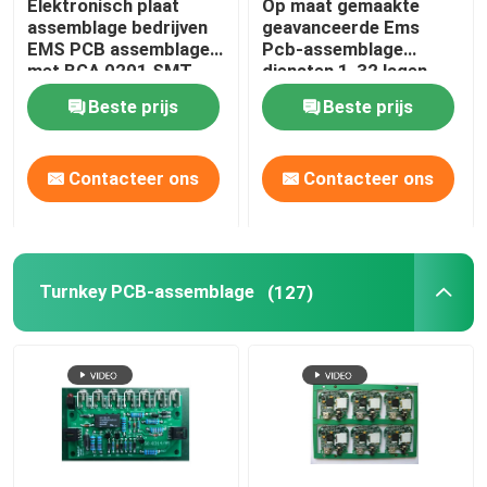
Elektronisch plaat
Op maat gemaakte
assemblage bedrijven
geavanceerde Ems
EMS PCB assemblage
Pcb-assemblage
Medische PCB-Assemblage
met BGA 0201 SMT
diensten 1-32 lagen
assemblage
PCB-bordproductie
Beste prijs
Beste prijs
ISO9001
Flexibele PCB-Assemblage
Contacteer ons
Contacteer ons
SMT-de Assemblage van PCB
PCB-Productie
Turnkey PCB-assemblage
(127)
Metalen PCB's
Kabelassemblage
Draadboom