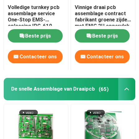
Volledige turnkey pcb
Vinnige draai pcb
De doos bouwt Assemblage
assemblage service
assemblage contract
One-Stop EMS-
fabrikant groene zijde
oplossing IPC-610
met ENIG 2U oppervlak
Klasse 3 standaard
RoHS
Beste prijs
Beste prijs
Contacteer ons
Contacteer ons
De snelle Assemblage van Draaipcb
(65)