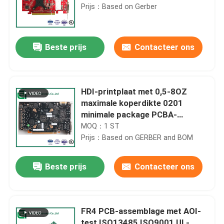
Prijs：Based on Gerber
Beste prijs
Contacteer ons
HDI-printplaat met 0,5-8OZ
maximale koperdikte 0201
minimale package PCBA-
fabrikant in China en Cambodja
MOQ：1 ST
Prijs：Based on GERBER and BOM
Beste prijs
Contacteer ons
FR4 PCB-assemblage met AOI-
test ISO13485 ISO9001 UL-