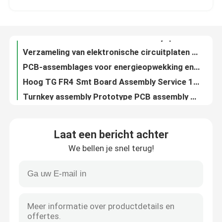
Kleine PCB-platenassemblage van 0,4 mm-5 mm 100% E-test AOI-test
FR-4 PCB Small Batch PCB Assembly Ipc Standard 2mmx1mm
Fabrieksreis
Verzameling van elektronische circuitplaten Elektriciteit PCBA Verzameling van platen SMT
PCB-assemblages voor energieopwekking en -controle
Kwaliteitscontrole
Hoog TG FR4 Smt Board Assembly Service 1.6mm ICT FT Testing
Turnkey assembly Prototype PCB assembly Services Fabricatie verpakken door ESD Tray Automation Mini 1mm
Contacteer ons
Pca Printed Circuit Assembly voor energiebescherming met 5oz koper CO in Cambodja
Geassembleerde printplaten Verzamelbedrijven 2laag 1 mm dikte Loodvrij
nieuws
Ems Pcba Vervaardiging Pba Printboard Assembly
Laat een bericht achter
Kleine batch PCB assemblage Printed Circuit Boards Power Mainboard ENIG Oppervlakte Smt PCB Board
We bellen je snel terug!
Door middel van openingen Montage diensten Printplaten Services EMS Manufacturing
Alle Gevallen
SMT Circuit Board Producers Met Draad Harness Box Build EMS Service
FR-4 PCB Low Volume PCB Assembly Company Zeer klein Grootte 2mmx1mm
Vraag een offerte aan
Flexible Pcb Assembly Fastest Pcb Turnaround SMT THT 1OZ Koperen LF HASL IATF 16949:2016
Op maat gemaakte PCB-assemblage Quick Turn Circuit Boards SMT THT ISO9001 UL Compliant
EMS-pcba