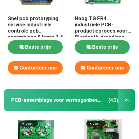
Snel pcb prototyping
Hoog TG FR4
service industriële
industriële PCB-
controle pcb
productieproces voor
assemblage 8 lagen 1,6
Bluetooth-draadloze
mm 2OZ
producten
Beste prijs
Beste prijs
Contacteer ons
Contacteer ons
PCB-assemblage voor vermogenbescherming
(45)