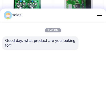
sales
Vervaardiging en
Montage van
montage van PCB's van
printplaten van dik
dik koper 5OZ
koper 5OZ voor
9:46 PM
producten ter
bescherming tegen
Beste prijs
Beste prijs
Good day, what product are you looking 
overspanningen
for?
Contacteer ons
Contacteer ons
Bekijk meer
Thuis
Ongeveer ons
Contacteer ons
Desktop Site
Sitemap
Privacybeleid