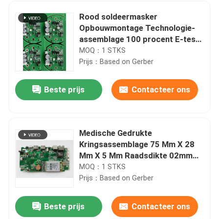
Rood soldeermasker
Opbouwmontage Technologie-
assemblage 100 procent E-test
elektronisch apparaat
MOQ：1 STKS
Prijs：Based on Gerber
Beste prijs
Contacteer ons
Medische Gedrukte
Kringsassemblage 75 Mm X 28
Thuis
Mm X 5 Mm Raadsdikte 02mm
20mm Apparaten
MOQ：1 STKS
Prijs：Based on Gerber
Producten
Beste prijs
Contacteer ons
Aoi Pcb Assembly Manufacturer SMT THT En röntgenonderzoek
Over ons