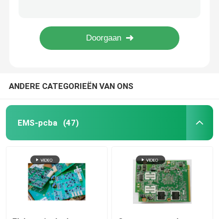
Industriële pcb-assemblage Fast Turn pcb-productie groen soldeermasker wit zijde
Elektronische assemblagefabricage SMT/AOI/THT/ICT/FT UL/ROHS-conform
Turnkey PCB-assemblage
Ems PCB-assemblage Quick Turnaround Pcb Automotive Parts ENIG 0.1mm Ruimte
Nieuwe energie Automotive PCB Assembly FR-4 Gold Materials Blauw Zwart Groen Rood Soldermask
De snelle Assemblage van Draaipcb
ANDERE CATEGORIEËN VAN ONS
Industriële PCB-assemblage
PCB-assemblage voor vermogenbescherming
EMS-pcba
(47)
Nieuwe energie-PCB-assemblage
Communicatie PCB Assemblage
Automobielpcb-Assemblage