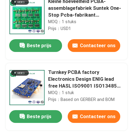
Kleine hoeveelheid PCBA-
assemblagefabriek Suntek One-
Stop Pcba-fabrikant
Elektronische EMS-service
MOQ：1 stuks
Prijs：USD1
Beste prijs
Contacteer ons
Turnkey PCBA factory
Electronics Design ENIG lead
free HASL ISO9001 ISO13485
TS16949 UL E476377
MOQ：1 stuk
Prijs：Based on GERBER and BOM
Beste prijs
Contacteer ons