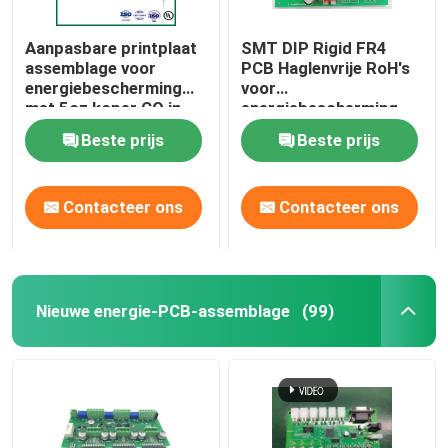
Aanpasbare printplaat
SMT DIP Rigid FR4
assemblage voor
PCB Haglenvrije RoH's
energiebescherming
voor
met 5oz koper CO in
energiebescherming
China
Beste prijs
Beste prijs
Contacteer ons
Contacteer ons
Nieuwe energie-PCB-assemblage
(99)