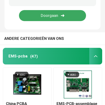
Medische PCB-Assemblage
Flexibele PCB-Assemblage
ANDERE CATEGORIEËN VAN ONS
SMT-de Assemblage van PCB
PCB-Productie
EMS-pcba
(47)
Metalen PCB's
Kabelassemblage
Draadboom
China PCBA
EMS-PCB-assemblage