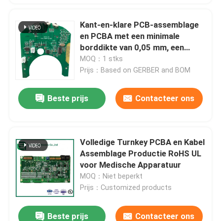
Kant-en-klare PCB-assemblage
en PCBA met een minimale
borddikte van 0,05 mm, een
maximale bordgrootte van 500
MOQ：1 stks
mm * 1200 mm en een minimaal
Prijs：Based on GERBER and BOM
lasergeboord gat van 0,025 mm
Beste prijs
Contacteer ons
Volledige Turnkey PCBA en Kabel
Assemblage Productie RoHS UL
voor Medische Apparatuur
MOQ：Niet beperkt
Prijs：Customized products
Beste prijs
Contacteer ons