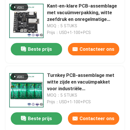
Kant-en-klare PCB-assemblage
met vacuümverpakking, witte
zeefdruk en onregelmatige
vormen van vierkanten en cirkels
MOQ：5 STUKS
Prijs：USD+1-100+PCS
Beste prijs
Contacteer ons
Turnkey PCB-assemblage met
witte zijde en vacuümpakket
voor industriële
besturingstoepassingen
MOQ：5 STUKS
Prijs：USD+1-100+PCS
Beste prijs
Contacteer ons