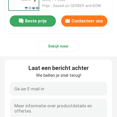
Prijs：Based on GERBER and BOM
Turnkey PCB-assemblage
Beste prijs
Contacteer ons
De snelle Assemblage van Draaipcb
Bekijk meer
Industriële PCB-assemblage
PCB-assemblage voor vermogenbescherming
Laat een bericht achter
We bellen je snel terug!
Nieuwe energie-PCB-assemblage
Communicatie PCB Assemblage
Automobielpcb-Assemblage