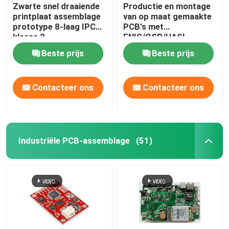
Zwarte snel draaiende
Productie en montage
printplaat assemblage
van op maat gemaakte
prototype 8-laag IPC
PCB's met
klasse 2
ENIG/OSP/HASL-
oppervlakteafwerking
Beste prijs
Beste prijs
Contacteer ons
Contacteer ons
Industriële PCB-assemblage
(51)