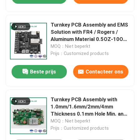
Turnkey PCB Assembly and EMS
Solution with FR4 / Rogers /
Aluminum Material 0.5OZ-10OZ
Copper
MOQ：Niet beperkt
Prijs：Customized products
Beste prijs
Contacteer ons
Turnkey PCB Assembly with
1.0mm/1.6mm/2mm/4mm
Thickness 0.1mm Hole Min. and
1-Year Warranty
MOQ：Niet beperkt
Prijs：Customized products