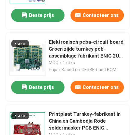
Beste prijs
Contacteer ons
Fabrieksreis
Kwaliteitscontrole
Elektronisch pcba-circuit board
Groen zijde turnkey pcb-
Contacteer ons
assemblage fabrikant ENIG 2U
onderdompeling goud IPC klasse
MOQ：1 stks
II/ III
Prijs：Based on GERBER and BOM
nieuws
Beste prijs
Contacteer ons
Alle Gevallen
Vraag een offerte aan
Printplaat Turnkey-fabrikant in
China en Cambodja Rode
soldermasker PCB ENIG
EMS-pcba
Oppervlakteafwerking
MOQ：1 stks