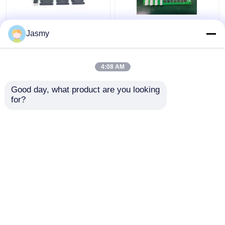
Soar New Energy PCB
4Layer FR4 TG170 PC
Jasmy
Manufacturing and
PCB-assemblage voor
Assembly Services
nieuwe
PCBA Productie en
energieapparatuur
4:08 AM
assemblage van PCB's
China en Cambodja
Beste prijs
Beste prijs
Fabrikant
Good day, what product are you looking 
for?
Contacteer ons
Contacteer ons
Bekijk meer
Thuis
Ongeveer ons
Contacteer ons
Desktop Site
Sitemap
Privacybeleid