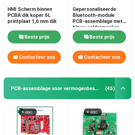
HMI Scherm binnen
Gepersonaliseerde
PCBA dik koper 6L
Bluetooth-module
printplaat 1,6 mm dik
PCB-assemblage met
blauw soldermasker
vervaardigd in
Beste prijs
Beste prijs
Cabmodia en zonder
Amerikaans tarief
Contacteer ons
Contacteer ons
PCB-assemblage voor vermogenbescherming
(45)