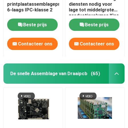
printplaatassemblageprototype
diensten nodig voor
6-laags IPC-klasse 2
lage tot middelgrote
De doos bouwt Assemblage
productievolumes Kies
uit 1,0 mm 1,6 mm 2
Beste prijs
Beste prijs
mm 4 mm dikte opties
Contacteer ons
Contacteer ons
De snelle Assemblage van Draaipcb
(65)