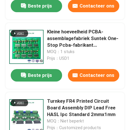
Beste prijs
Contacteer ons
Kleine hoeveelheid PCBA-
assemblagefabriek Suntek One-
Stop Pcba-fabrikant
Elektronische EMS-service
MOQ：1 stuks
Prijs：USD1
Beste prijs
Contacteer ons
Thuis
Turnkey FR4 Printed Circuit
Board Assembly DIP Lead Free
Producten
HASL Ipc Standard 2mmx1mm
MOQ：Niet beperkt
Over ons
Prijs：Customized products