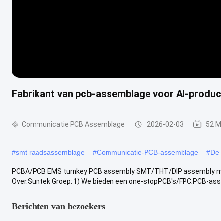
Fabrikant van pcb-assemblage voor AI-produc
Communicatie PCB Assemblage
2026-02-03
52 M
#
smt raadsassemblage
#
Communicatie-PCB-assemblage
#
De 
PCBA/PCB EMS turnkey PCB assembly SMT/THT/DIP assembly met 1
Over.Suntek Groep: 1) We bieden een one-stopPCB's/FPC,PCB-ass
Berichten van bezoekers