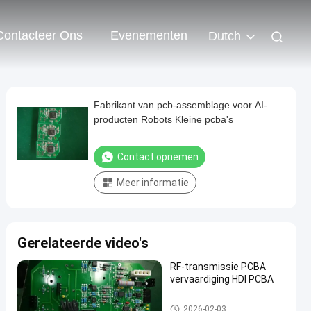
Contacteer Ons
Evenementen
Dutch
Fabrikant van pcb-assemblage voor AI-
producten Robots Kleine pcba's
Contact opnemen
Meer informatie
Gerelateerde video's
RF-transmissie PCBA
vervaardiging HDI PCBA
Communicatie PCB Assembla
2026-02-03