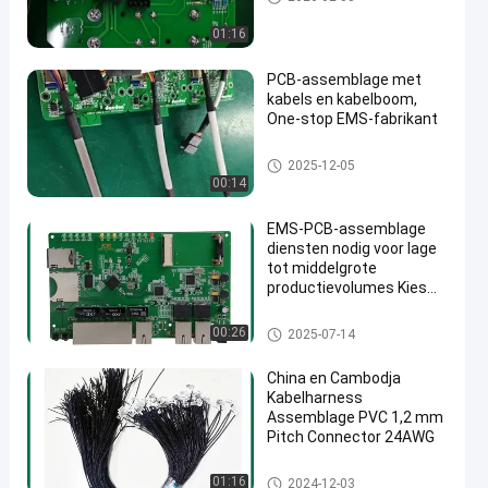
ge
01:16
PCB-assemblage met
kabels en kabelboom,
One-stop EMS-fabrikant
De snelle Assemblage van Dra
2025-12-05
aipcb
00:14
EMS-PCB-assemblage
diensten nodig voor lage
tot middelgrote
productievolumes Kies
uit 1,0 mm 1,6 mm 2 mm
4 mm dikte opties
EMS-pcba
00:26
2025-07-14
China en Cambodja
Kabelharness
Assemblage PVC 1,2 mm
Pitch Connector 24AWG
Draadboom
01:16
2024-12-03