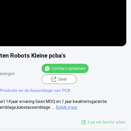
ten Robots Kleine pcba's
Contact opnemen
eningen
Deel
Productie en de Assemblage van PCB
4 jaar ervaring Geen MOQ en 1 jaar kwaliteitsgarantie
emblage,kabelassemblage ....
Bekijk meer
Laat een bericht achter.