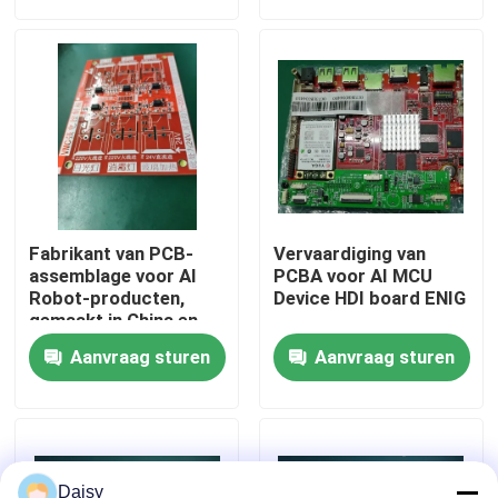
Fabrieksreis
Kwaliteitscontrole
Contacteer ons
Fabrikant van PCB-
Vervaardiging van
nieuws
assemblage voor AI
PCBA voor AI MCU
Robot-producten,
Device HDI board ENIG
gemaakt in China en
gemaakt in Cambodja
Alle Gevallen
Aanvraag sturen
Aanvraag sturen
Vraag een offerte aan
EMS-pcba
Daisy