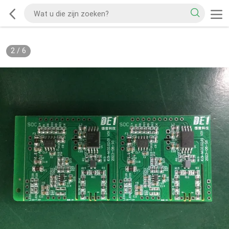
2
/
6