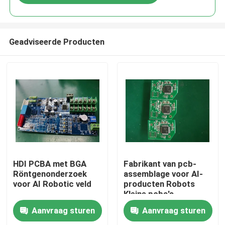
Geadviseerde Producten
Thuis
HDI PCBA met BGA
Fabrikant van pcb-
Röntgenonderzoek
assemblage voor AI-
voor AI Robotic veld
producten Robots
Producten
Kleine pcba's
Aanvraag sturen
Aanvraag sturen
Over ons