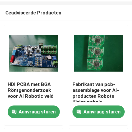
Geadviseerde Producten
HDI PCBA met BGA
Fabrikant van pcb-
Röntgenonderzoek
assemblage voor AI-
Thuis
voor AI Robotic veld
producten Robots
Kleine pcba's
Aanvraag sturen
Aanvraag sturen
Producten
Over ons