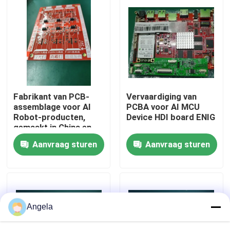
Fabrieksreis
Kwaliteitscontrole
Contacteer ons
Fabrikant van PCB-
Vervaardiging van
assemblage voor AI
PCBA voor AI MCU
Robot-producten,
Device HDI board ENIG
nieuws
gemaakt in China en
gemaakt in Cambodja
Aanvraag sturen
Aanvraag sturen
Alle Gevallen
Vraag een offerte aan
Angela
EMS-pcba