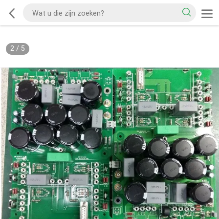
2
/
5